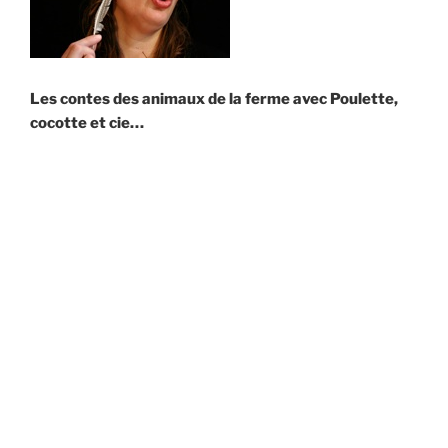
Les contes des animaux de la ferme avec
Poulette,
cocotte et cie…
Ça caquette, ça meugle et ça chante dès que le soleil
se lève… Et au beau milieu de la
ferme, se trouve une étrange mare…
Durée :
45 minutes
Public :
Enfants de 3 à 6 ans.